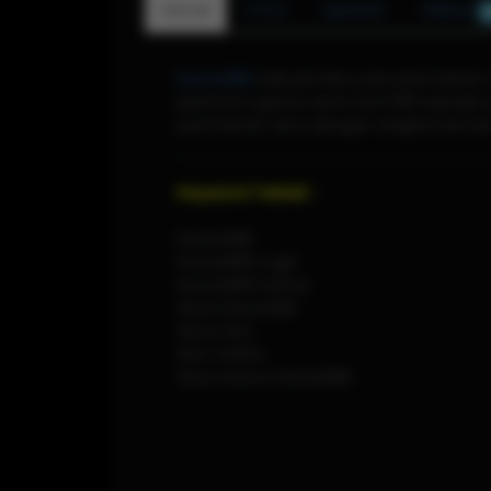
Detail
F.A.Q
Update
Diskusi
Dewa288
sebuah link cuan permainan 
platform game resmi SLOT88 terbaik d
permainan seru dengan tingkat keme
Keyword Terkait :
Dewa288
Dewa288 Login
Dewa288 Daftar
Situs Dewa288
Situs Slot
Slot Online
Situs Gacor Dewa288